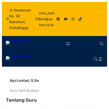
Jl. Kenduruan
smu_muh
No. 39
Facebook
YouTube
Instagram
TikTok
bbs@ya
Bobotsari,
hoo.co.id
Purbalingga
Ayu Lestari, S.Sn
Guru Seni Budaya
Tentang Guru