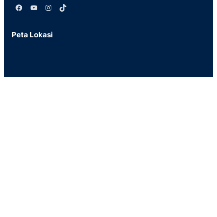
Facebook
YouTube
Instagram
TikTok
Peta Lokasi
Tautan Penting
Website Muhammadiyah
Perpustakaa
n
Kritik dan Saran