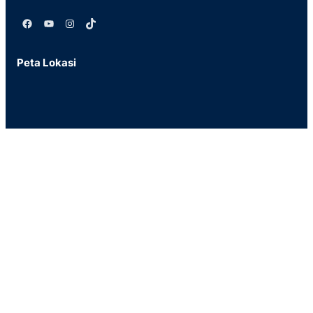
Facebook
YouTube
Instagram
TikTok
Peta Lokasi
Tautan Penting
Website Muhammadiyah
Perpustakaa
n
Kritik dan Saran