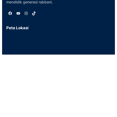
mendidik generasi rabbani.
Facebook
YouTube
Instagram
TikTok
Peta Lokasi
Tautan Penting
Website Muhammadiyah
Perpustakaa
n
Kritik dan Saran