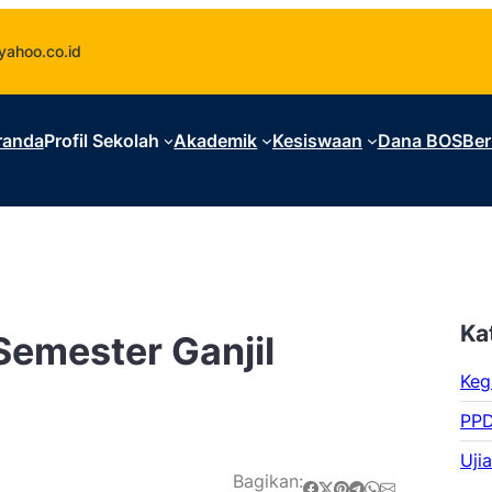
ahoo.co.id
randa
Profil Sekolah
Akademik
Kesiswaan
Dana BOS
Ber
Ka
Semester Ganjil
Keg
PP
Uji
Bagikan:
Share on Facebook
Share on X
Share on Pinterest
Share on Telegram
Share on WhatsApp
Share on Email