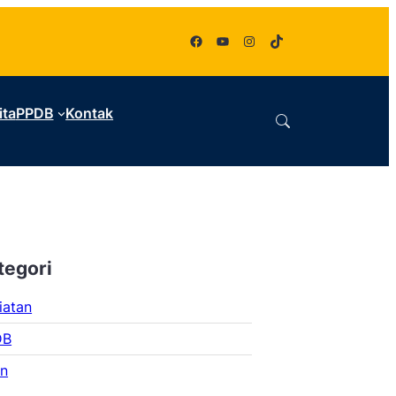
Facebook
YouTube
Instagram
TikTok
ita
PPDB
Kontak
tegori
iatan
DB
an