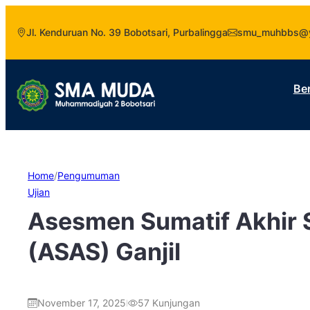
Jl. Kenduruan No. 39 Bobotsari, Purbalingga
smu_muhbbs@y
Be
Home
/
Pengumuman
Ujian
Asesmen Sumatif Akhir 
(ASAS) Ganjil
November 17, 2025
57
Kunjungan
|