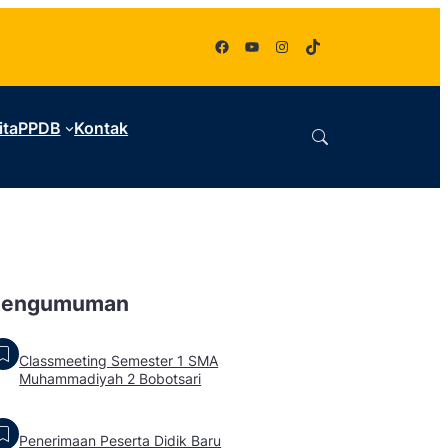
Facebook
YouTube
Instagram
TikTok
ita
PPDB
Kontak
Pengumuman
Classmeeting Semester 1 SMA
Muhammadiyah 2 Bobotsari
Penerimaan Peserta Didik Baru