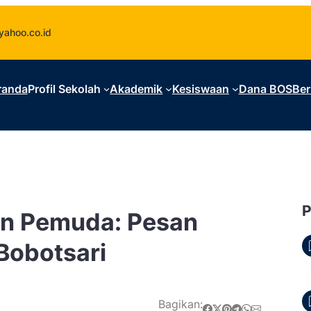
ahoo.co.id
randa
Profil Sekolah
Akademik
Kesiswaan
Dana BOS
Ber
an Pemuda: Pesan
 Bobotsari
Bagikan:
Share on Facebook
Share on X
Share on Pinterest
Share on Telegram
Share on WhatsApp
Share on Email