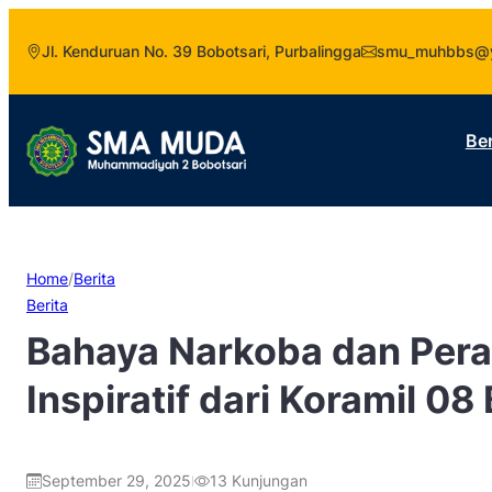
Jl. Kenduruan No. 39 Bobotsari, Purbalingga
smu_muhbbs@y
Be
Home
/
Berita
Berita
Bahaya Narkoba dan Per
Inspiratif dari Koramil 08
September 29, 2025
13
Kunjungan
|