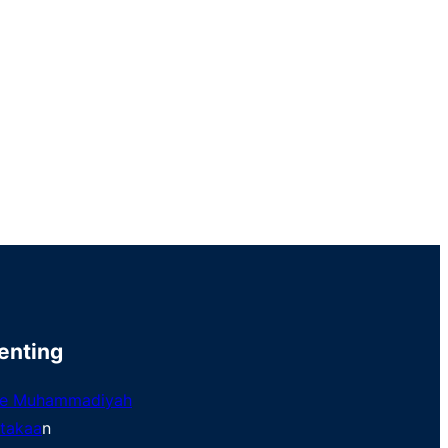
enting
te Muhammadiyah
takaa
n