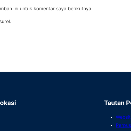
mban ini untuk komentar saya berikutnya.
surel.
Lokasi
Tautan P
Websi
Perpus