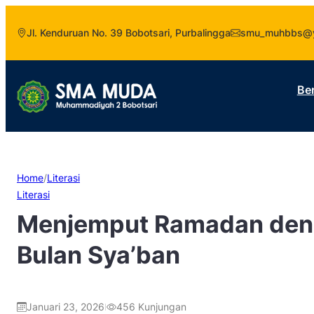
Jl. Kenduruan No. 39 Bobotsari, Purbalingga
smu_muhbbs@y
Be
Home
/
Literasi
Literasi
Menjemput Ramadan deng
Bulan Sya’ban
Januari 23, 2026
456
Kunjungan
|