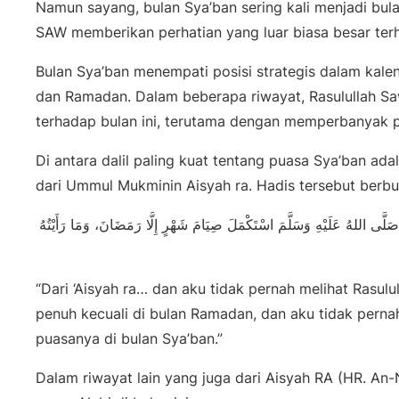
Namun sayang, bulan Sya’ban sering kali menjadi bula
SAW memberikan perhatian yang luar biasa besar terh
Bulan Sya’ban menempati posisi strategis dalam kalen
dan Ramadan. Dalam beberapa riwayat, Rasulullah Sa
terhadap bulan ini, terutama dengan memperbanyak 
Di antara dalil paling kuat tentang puasa Sya’ban ad
dari Ummul Mukminin Aisyah ra. Hadis tersebut berbu
َّى اللهُ عَلَيْهِ وَسَلَّمَ اسْتَكْمَلَ صِيَامَ شَهْرٍ إِلَّا رَمَضَانَ، وَمَا رَأَيْتُهُ
“Dari ‘Aisyah ra… dan aku tidak pernah melihat Rasu
penuh kecuali di bulan Ramadan, dan aku tidak pern
puasanya di bulan Sya’ban.”
Dalam riwayat lain yang juga dari Aisyah RA (HR. An-