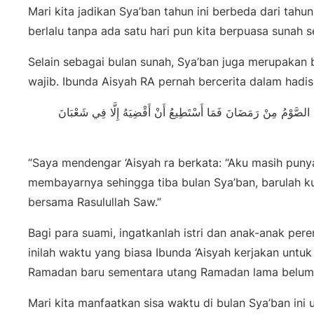
Mari kita jadikan Sya’ban tahun ini berbeda dari tahu
berlalu tanpa ada satu hari pun kita berpuasa sunah 
Selain sebagai bulan sunah, Sya’ban juga merupakan 
wajib. Ibunda Aisyah RA pernah bercerita dalam hadis
الصَّوْمُ مِنْ رَمَضَانَ فَمَا أَسْتَطِيعُ أَنْ أَقْضِيَهُ إِلَّا فِي شَعْبَانَ
“Saya mendengar ‘Aisyah ra berkata: “Aku masih pun
membayarnya sehingga tiba bulan Sya’ban, barulah 
bersama Rasulullah Saw.”
Bagi para suami, ingatkanlah istri dan anak-anak per
inilah waktu yang biasa Ibunda ‘Aisyah kerjakan unt
Ramadan baru sementara utang Ramadan lama belum te
Mari kita manfaatkan sisa waktu di bulan Sya’ban ini u