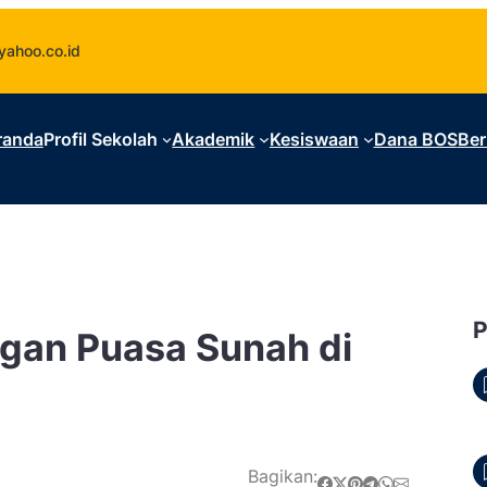
ahoo.co.id
randa
Profil Sekolah
Akademik
Kesiswaan
Dana BOS
Ber
an Puasa Sunah di
Bagikan:
Share on Facebook
Share on X
Share on Pinterest
Share on Telegram
Share on WhatsApp
Share on Email