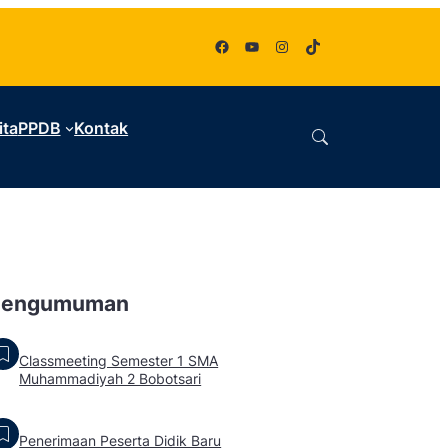
Facebook
YouTube
Instagram
TikTok
ita
PPDB
Kontak
Pengumuman
Classmeeting Semester 1 SMA
Muhammadiyah 2 Bobotsari
Penerimaan Peserta Didik Baru