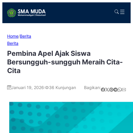
Home
/
Berita
Berita
Pembina Apel Ajak Siswa
Bersungguh-sungguh Meraih Cita-
Cita
Januari 19, 2026
36
Kunjungan
Bagikan:
|
Share on Facebook
Share on X
Share on Pinterest
Share on Telegram
Share on WhatsApp
Share on Email