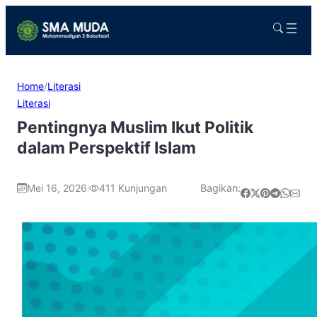
Home
/
Literasi
Literasi
Pentingnya Muslim Ikut Politik
dalam Perspektif Islam
Mei 16, 2026
411
Kunjungan
Bagikan:
|
Share on Facebook
Share on X
Share on Pinterest
Share on Telegram
Share on WhatsApp
Share on Email