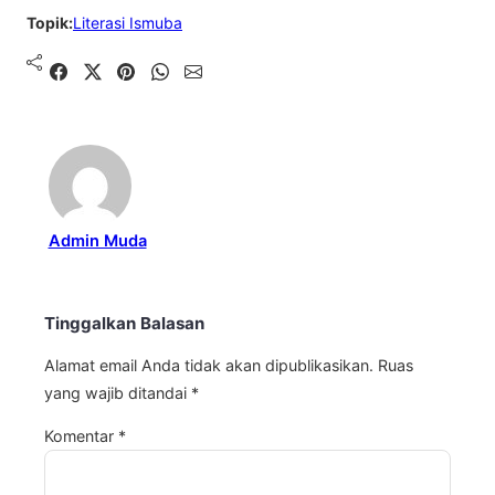
Topik:
Literasi Ismuba
Shared
Share on X
Pin It
Send on WhatsApp
Send on Email
Admin Muda
Tinggalkan Balasan
Alamat email Anda tidak akan dipublikasikan.
Ruas
yang wajib ditandai
*
Komentar
*