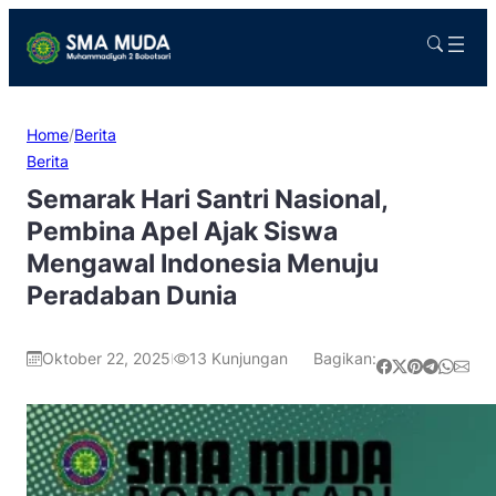
Home
/
Berita
Berita
Semarak Hari Santri Nasional,
Pembina Apel Ajak Siswa
Mengawal Indonesia Menuju
Peradaban Dunia
Oktober 22, 2025
13
Kunjungan
Bagikan:
|
Share on Facebook
Share on X
Share on Pinterest
Share on Telegram
Share on WhatsApp
Share on Email