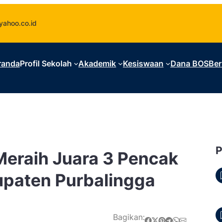
ahoo.co.id
randa
Profil Sekolah
Akademik
Kesiswaan
Dana BOS
Ber
 Meraih Juara 3 Pencak
upaten Purbalingga
Bagikan:
Share on Facebook
Share on X
Share on Pinterest
Share on Telegram
Share on WhatsApp
Share on Email