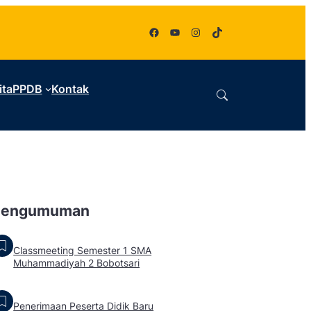
Facebook
YouTube
Instagram
TikTok
ita
PPDB
Kontak
Pengumuman
Classmeeting Semester 1 SMA
Muhammadiyah 2 Bobotsari
Penerimaan Peserta Didik Baru