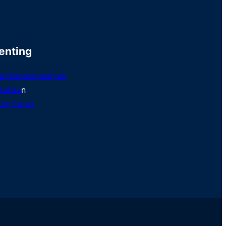
enting
te Muhammadiyah
takaa
n
 dan Saran