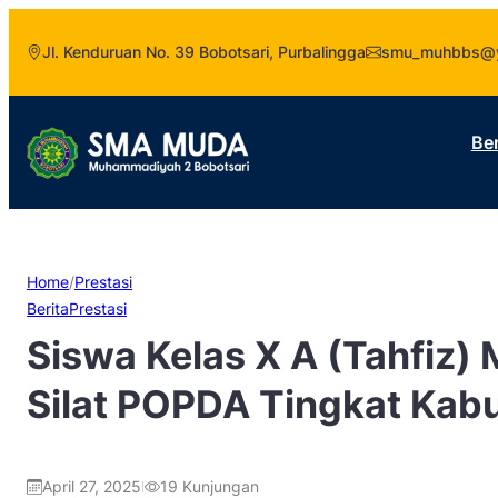
Jl. Kenduruan No. 39 Bobotsari, Purbalingga
smu_muhbbs@y
Be
Home
/
Prestasi
Berita
Prestasi
Siswa Kelas X A (Tahfiz)
Silat POPDA Tingkat Kab
April 27, 2025
19
Kunjungan
|