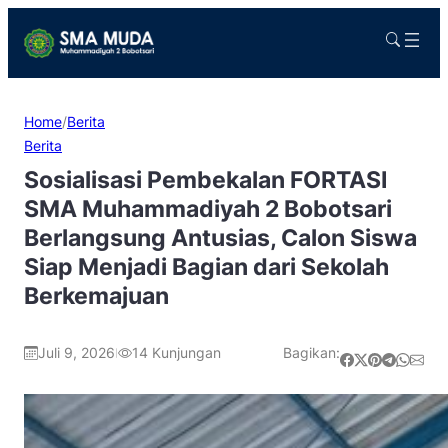
Home
/
Berita
Berita
Sosialisasi Pembekalan FORTASI
SMA Muhammadiyah 2 Bobotsari
Berlangsung Antusias, Calon Siswa
Siap Menjadi Bagian dari Sekolah
Berkemajuan
Juli 9, 2026
14
Kunjungan
Bagikan:
|
Share on Facebook
Share on X
Share on Pinterest
Share on Telegram
Share on WhatsApp
Share on Email