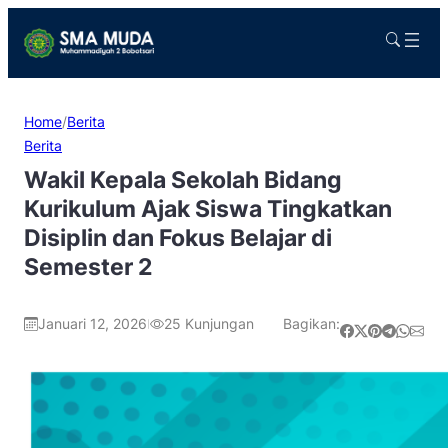
Home
/
Berita
Berita
Wakil Kepala Sekolah Bidang
Kurikulum Ajak Siswa Tingkatkan
Disiplin dan Fokus Belajar di
Semester 2
Januari 12, 2026
25
Kunjungan
Bagikan:
|
Share on Facebook
Share on X
Share on Pinterest
Share on Telegram
Share on WhatsApp
Share on Email