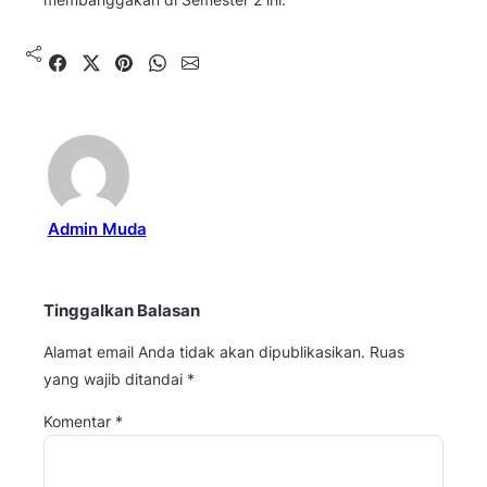
Shared
Share on X
Pin It
Send on WhatsApp
Send on Email
Admin Muda
Tinggalkan Balasan
Alamat email Anda tidak akan dipublikasikan.
Ruas
yang wajib ditandai
*
Komentar
*